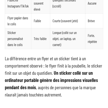
Publicité
Quelques secondes
souvent
Aucune
Instagram/TikTok
(scroll)
élevé
Flyer papier dans
Faible
Courte (souvent jeté)
Brève
le colis
Sticker
Longue (collé sur un
Forte,
personnalisé
Très faible
objet, un laptop, un
répétée
dans le colis
carnet)
La différence entre un flyer et un sticker tient à un
comportement observé : le flyer finit à la poubelle, le sticker
finit sur un objet du quotidien.
Un sticker collé sur un
ordinateur portable génère des impressions visuelles
pendant des mois
, auprès de personnes que la marque
n’aurait jamais touchées autrement.