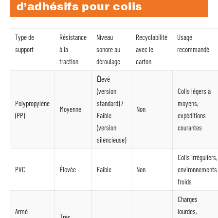
d’adhésifs pour colis
Type de
Résistance
Niveau
Recyclabilité
Usage
support
à la
sonore au
avec le
recommandé
traction
déroulage
carton
Élevé
(version
Colis légers à
Polypropylène
standard) /
moyens,
Moyenne
Non
(PP)
Faible
expéditions
(version
courantes
silencieuse)
Colis irréguliers,
PVC
Élevée
Faible
Non
environnements
froids
Charges
Armé
lourdes,
Très