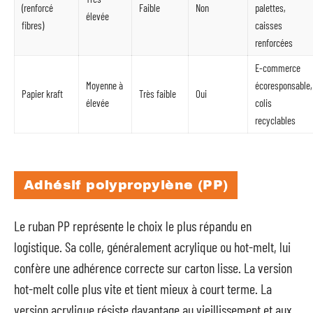
(renforcé
Faible
Non
palettes,
élevée
fibres)
caisses
renforcées
E-commerce
Moyenne à
écoresponsable,
Papier kraft
Très faible
Oui
élevée
colis
recyclables
Adhésif polypropylène (PP)
Le ruban PP représente le choix le plus répandu en
logistique. Sa colle, généralement acrylique ou hot-melt, lui
confère une adhérence correcte sur carton lisse. La version
hot-melt colle plus vite et tient mieux à court terme. La
version acrylique résiste davantage au vieillissement et aux