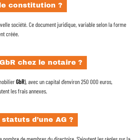
de constitution ?
velle société. Ce document juridique, variable selon la forme
ent créée.
GbR chez le notaire ?
mobilier
GbR
), avec un capital d’environ 250 000 euros,
tent les frais annexes.
 statuts d’une AG ?
 nombre de membres du directoire. S’ajoutent les règles sur la