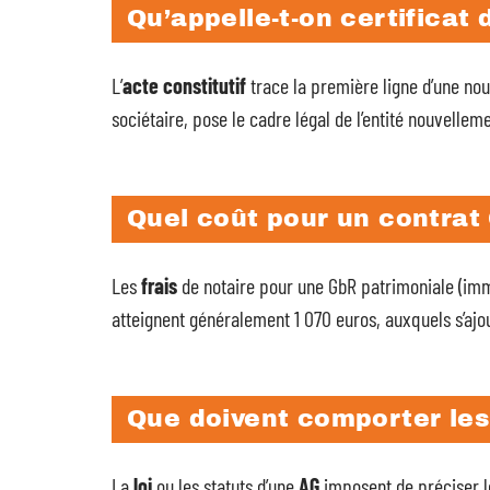
Qu’appelle-t-on certificat 
L’
acte constitutif
trace la première ligne d’une nou
sociétaire, pose le cadre légal de l’entité nouvellem
Quel coût pour un contrat 
Les
frais
de notaire pour une GbR patrimoniale (im
atteignent généralement 1 070 euros, auxquels s’ajou
Que doivent comporter les
La
loi
ou les statuts d’une
AG
imposent de préciser le