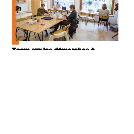
Zoom sur les démarches à
entreprendre pour prévenir les
risques psychosociaux
Contact
Mentions Légales
Sitemap
© 2025 | creer-une-entreprise.com