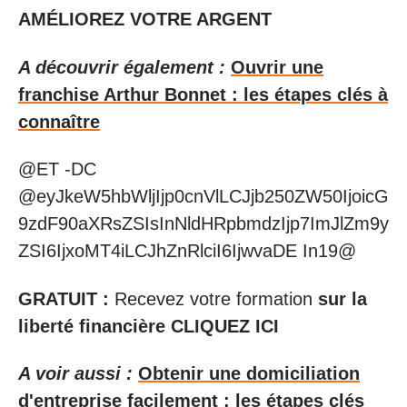
AMÉLIOREZ VOTRE ARGENT
A découvrir également :
Ouvrir une
franchise Arthur Bonnet : les étapes clés à
connaître
@ET -DC
@eyJkeW5hbWljIjp0cnVlLCJjb250ZW50IjoicG
9zdF90aXRsZSIsInNldHRpbmdzIjp7ImJlZm9y
ZSI6IjxoMT4iLCJhZnRlciI6IjwvaDE In19@
GRATUIT :
Recevez votre formation
sur la
liberté financière CLIQUEZ ICI
A voir aussi :
Obtenir une domiciliation
d'entreprise facilement : les étapes clés